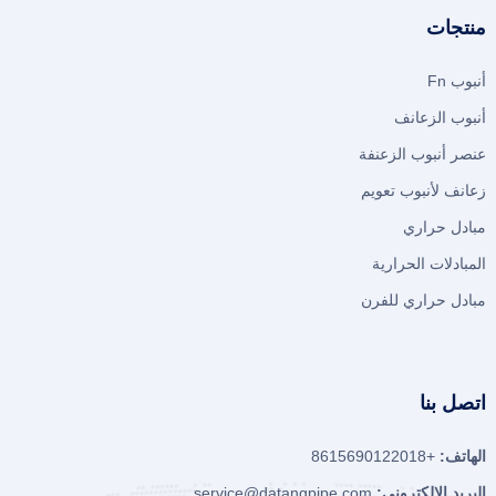
منتجات
أنبوب Fn
أنبوب الزعانف
عنصر أنبوب الزعنفة
زعانف لأنبوب تعويم
مبادل حراري
المبادلات الحرارية
مبادل حراري للفرن
اتصل بنا
الهاتف:
+8615690122018
البريد الالكترونى:
service@datangpipe.com