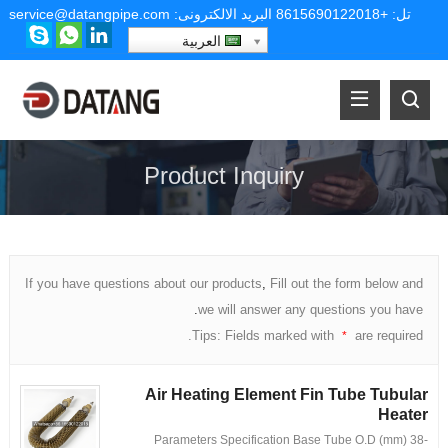
تل:
+8615690122018
البريد الالكترونى:
service@datangpipe.com
العربية
Product Inquiry
If you have questions about our products
,
Fill out the form below and
.
we will answer any questions you have
.
Tips
:
Fields marked with
are required
*
Air Heating Element Fin Tube Tubular
Heater
Parameters Specification ‌Base Tube O.D
(
mm
)
‌ 38-