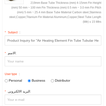
219mm ‌Base Tube Thickness
(
mm
)
‌ 4-15mm ‌Fin Height
(
mm
)
50
mm ~
100
mm ‌Fin Thickness
(
mm
)
0.5
mm ~
3.0
mm ‌Fin Pitch
(
mm
)
5
mm ~
25.4
mm ‌Base Tube Material‌ Carbon steel
,
Stainless
steel
,
Copper
,
Titanium ‌Fin Material‌ Aluminum
,
Copper
,
Steel ‌Tube Length
(
Mtr
)
‌ ≤
15
Mtrs
:
*
Subject
الاسم:
*
:
User type
Personal
Business
Distributor
البريد الالكترونى:
*