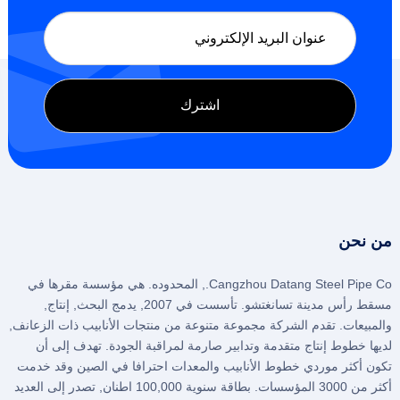
من نحن
Cangzhou Datang Steel Pipe Co., المحدوده. هي مؤسسة مقرها في
مسقط رأس مدينة تسانغتشو. تأسست في 2007, يدمج البحث, إنتاج,
والمبيعات. تقدم الشركة مجموعة متنوعة من منتجات الأنابيب ذات الزعانف,
لديها خطوط إنتاج متقدمة وتدابير صارمة لمراقبة الجودة. تهدف إلى أن
تكون أكثر موردي خطوط الأنابيب والمعدات احترافا في الصين وقد خدمت
أكثر من 3000 المؤسسات. بطاقة سنوية 100,000 اطنان, تصدر إلى العديد