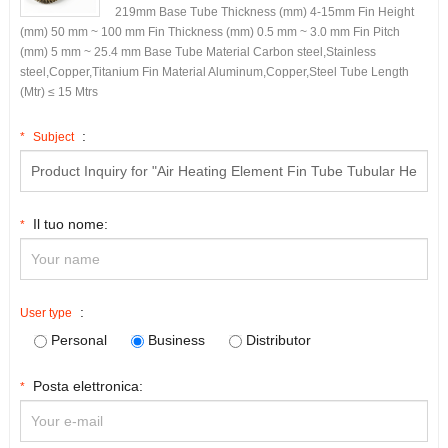
219mm ‌Base Tube Thickness
(
mm
)
‌ 4-15mm ‌Fin Height
(
mm
)
50
mm ~
100
mm ‌Fin Thickness
(
mm
)
0.5
mm ~
3.0
mm ‌Fin Pitch
(
mm
)
5
mm ~
25.4
mm ‌Base Tube Material‌ Carbon steel
,
Stainless
steel
,
Copper
,
Titanium ‌Fin Material‌ Aluminum
,
Copper
,
Steel ‌Tube Length
(
Mtr
)
‌ ≤
15
Mtrs
:
*
Subject
Il tuo nome:
*
:
User type
Personal
Business
Distributor
Posta elettronica:
*