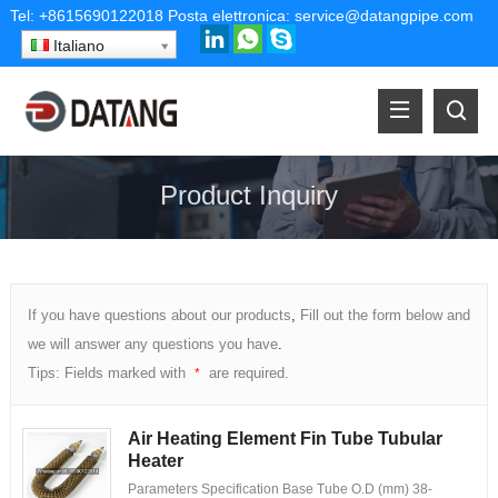
Tel:
+8615690122018
Posta elettronica:
service@datangpipe.com
Italiano
Product Inquiry
If you have questions about our products
,
Fill out the form below and
we will answer any questions you have
.
Tips
:
Fields marked with
are required
.
*
Air Heating Element Fin Tube Tubular
Heater
Parameters Specification ‌Base Tube O.D
(
mm
)
‌ 38-