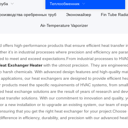
руба
Теплообменник
роизводства оребренных труб
Экономайзер
Fin Tube Radia
Air-Temperature Vaporizer
d offers high-performance products that ensure efficient heat transfer i
her it’s in industrial processes where precision and efficiency are par
ed to meet and exceed expectations.From industrial processes to HV
eat Exchanger Heater
with the utmost precision
.
They are engineered 
o harsh chemicals
.
With advanced design features and high-quality mat
applications
,
our heat exchangers are designed to provide efficient he
our products meet the specific requirements of HVAC systems
,
from small
d heat exchange solutions are the result of years of research and de
at transfer solutions
.
With our commitment to innovation and quality
,
y
r a new installation or to upgrade an existing system
,
our team of expe
ensuring that you get the right heat exchanger for your project.Choose
ifference in efficiency
,
durability
,
and precision with our advanced hea