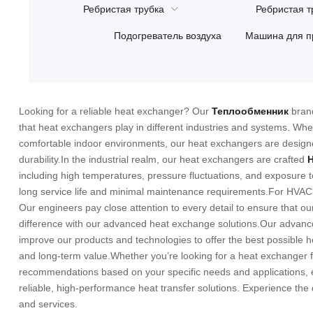
Ребристая трубка
Ребристая т
Подогреватель воздуха
Машина для п
Looking for a reliable heat exchanger
?
Our
Теплообменник
bran
that heat exchangers play in different industries and systems
.
Whet
comfortable indoor environments
,
our heat exchangers are design
durability.In the industrial realm
,
our heat exchangers are crafted
H
including high temperatures
,
pressure fluctuations
,
and exposure t
long service life and minimal maintenance requirements.For HVAC 
Our engineers pay close attention to every detail to ensure that 
difference with our advanced heat exchange solutions.Our advance
improve our products and technologies to offer the best possible he
and long-term value.Whether you’re looking for a heat exchanger fo
recommendations based on your specific needs and applications
,
reliable
,
high-performance heat transfer solutions
.
Experience the d
and services
.