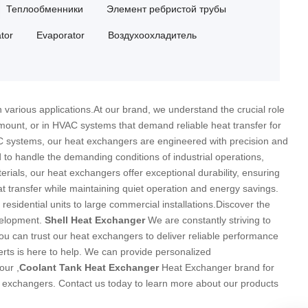
Теплообменники
Элемент ребристой трубы
tor
Evaporator
Воздухоохладитель
n various applications.At our brand
,
we understand the crucial role
amount
,
or in HVAC systems that demand reliable heat transfer for
AC systems
,
our heat exchangers are engineered with precision and
to handle the demanding conditions of industrial operations
,
erials
,
our heat exchangers offer exceptional durability
,
ensuring
at transfer while maintaining quiet operation and energy savings
.
 residential units to large commercial installations.Discover the
velopment
.
Shell Heat Exchanger
We are constantly striving to
ou can trust our heat exchangers to deliver reliable performance
rts is here to help
.
We can provide personalized
 our
,
Coolant Tank Heat Exchanger
Heat Exchanger brand for
t exchangers
.
Contact us today to learn more about our products