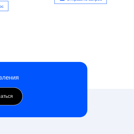
ос
овления