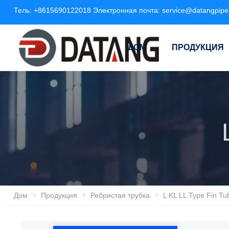
Тель:
+8615690122018
Электронная почта:
service@datangpip
ДОМ
ПРОДУКЦИЯ
Дом
Продукция
Ребристая трубка
L KL LL Type Fin Tu