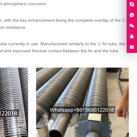
nst atmospheric corrosion
.
e
,
with the key enhancement being the complete overlap of the ‘L
’
on resistance
.
ube currently in use
.
Manufactured similarly to the ‘L
’
fin tube
,
the
nd and improved thermal contact between the fin and the tube
.