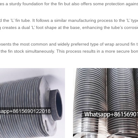
es a sturdy foundation for the fin but also offers some protection agai
 the ‘L
’
fin tube
.
It follows a similar manufacturing process to the ‘L
’
typ
 creates a dual ‘L
’
foot shape at the base
,
enhancing the tube’s corrosi
esents the most common and widely preferred type of wrap around fin t
 the fin stock simultaneously
.
This process results in a more secure bo