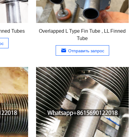
inned Tubes
Overlapped L Type Fin Tube
,
LL Finned
Tube
ос
Отправить запрос