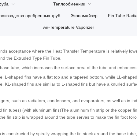
руба
Теплообменник
роизводства оребренных труб
Экономайзер
Fin Tube Radia
Air-Temperature Vaporizer
inds acceptance where the Heat Transfer Temperature is relatively lowe
 and the Extruded Type Fin Tube
.
a base tube
,
which increases the surface area of the tube and enhances 
be
.
L-shaped fins have a flat top and a tapered bottom
,
while LL-shaped 
be
.
KL-shaped fins are similar to L-shaped fins but have a knurled surf
ngers
,
such as radiators
,
condensers
,
and evaporators
,
as well as in in
d fin tubes
) (
with aluminum fins
)
The aluminum fin strip or the copper fin
the fin strip is wrapped around the tube serves to make the fin foot forc
in is constructed by spirally wrapping the fin stock around the base tube