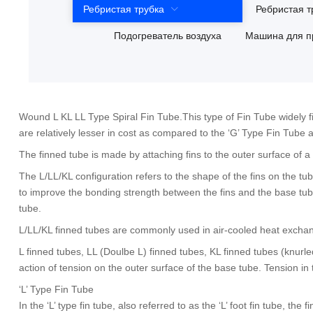
Ребристая трубка
Ребристая т
Подогреватель воздуха
Машина для п
Wound L KL LL Type Spiral Fin Tube.This type of Fin Tube widely f
are relatively lesser in cost as compared to the ‘G’ Type Fin Tube
The finned tube is made by attaching fins to the outer surface of 
The L/LL/KL configuration refers to the shape of the fins on the tu
to improve the bonding strength between the fins and the base tu
tube
.
L/LL/KL finned tubes are commonly used in air-cooled heat excha
L finned tubes
,
LL
(
Doulbe L
)
finned tubes
,
KL finned tubes
(
knurle
action of tension on the outer surface of the base tube
.
Tension in 
‘L
’
Type Fin Tube
In the ‘L
’
type fin tube
,
also referred to as the ‘L
’
foot fin tube
,
the f