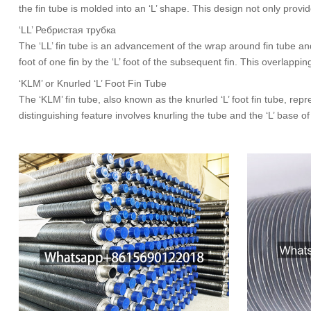
the fin tube is molded into an ‘L
’
shape
.
This design not only provid
‘LL
’ Ребристая трубка
The ‘LL
’
fin tube is an advancement of the wrap around fin tube and
foot of one fin by the ‘L
’
foot of the subsequent fin
.
This overlapping
‘KLM
’
or Knurled ‘L
’
Foot Fin Tube
The ‘KLM
’
fin tube
,
also known as the knurled ‘L
’
foot fin tube
,
repr
distinguishing feature involves knurling the tube and the ‘L
’
base of