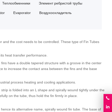
Теплообменники
Элемент ребристой трубы
tor
Evaporator
Воздухоохладитель
r and the cost needs to be controlled
.
These type of Fin Tubes
its heat transfer performance
.
fins have a double tapered structure with a groove in the center
ace to increase the contact area between the fins and the base
dustrial process heating and cooling applications
.
 strip is folded into an L shape and spirally wound tightly under the
efully on the tube
,
thus hold the fin firmly in place
.
,
hence its alternative name
,
spirally wound fin tube
.
The base of