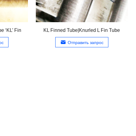
e ‘KL’ Fin
KL Finned Tube
|
Knurled L Fin Tube
ос
Отправить запрос